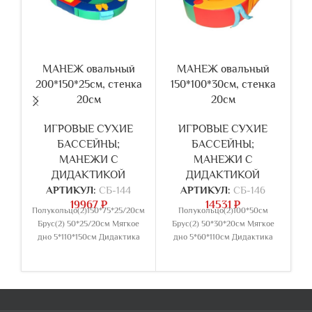
МАНЕЖ овальный
МАНЕЖ овальный
200*150*25см, стенка
150*100*30см, стенка
1
20см
20см
2
ИГРОВЫЕ СУХИЕ
ИГРОВЫЕ СУХИЕ
БАССЕЙНЫ;
БАССЕЙНЫ;
МАНЕЖИ С
МАНЕЖИ С
ДИДАКТИКОЙ
ДИДАКТИКОЙ
АРТИКУЛ:
СБ-144
АРТИКУЛ:
СБ-146
19967
₽
14531
₽
Полукольцо(2)150*75*25/20см
Полукольцо(2)100*50см
Брус(2) 50*25/20см Мягкое
Брус(2) 50*30*20см Мягкое
дно 5*110*150см Дидактика
дно 5*60*110см Дидактика